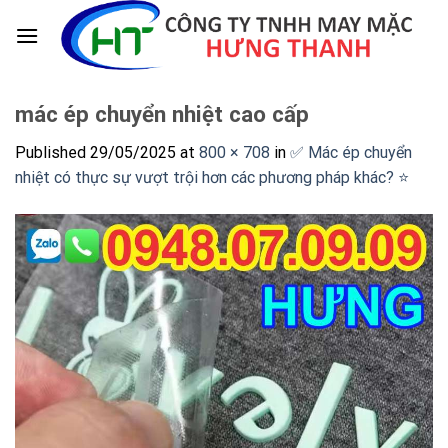
Skip
to
content
mác ép chuyển nhiệt cao cấp
Published
29/05/2025
at
800 × 708
in
✅ Mác ép chuyển
nhiệt có thực sự vượt trội hơn các phương pháp khác? ⭐️