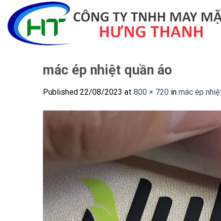
Skip
to
content
mác ép nhiệt quần áo
Published
22/08/2023
at
800 × 720
in
mác ép nhiệ