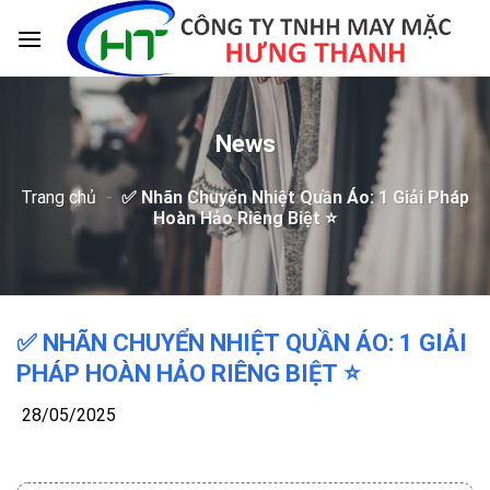
Skip
to
content
News
Trang chủ
-
✅ Nhãn Chuyển Nhiệt Quần Áo: 1 Giải Pháp
Hoàn Hảo Riêng Biệt ⭐️
✅ NHÃN CHUYỂN NHIỆT QUẦN ÁO: 1 GIẢI
PHÁP HOÀN HẢO RIÊNG BIỆT ⭐️
28/05/2025