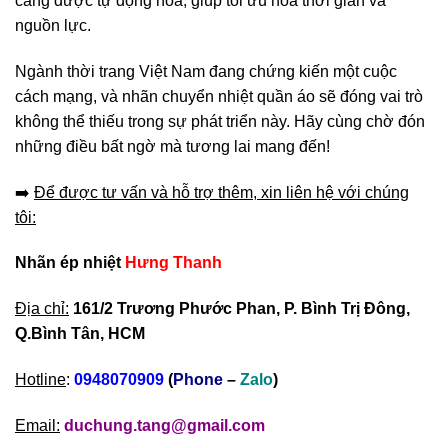
càng được tự động hóa, giúp tối ưu hóa thời gian và
nguồn lực.
Ngành thời trang Việt Nam đang chứng kiến một cuộc
cách mạng, và nhãn chuyển nhiệt quần áo sẽ đóng vai trò
không thể thiếu trong sự phát triển này. Hãy cùng chờ đón
những điều bất ngờ mà tương lai mang đến!
➡️
Để được tư vấn và hỗ trợ thêm, xin liên hệ với chúng
tôi:
Nhãn ép nhiệt
Hưng Thanh
Địa chỉ:
161/2 Trương Phước Phan, P. Bình Trị Đông,
Q.Bình Tân, HCM
Hotline
:
0948070909
(
Phone
–
Zalo
)
Email:
duchung.tang@gmail.com