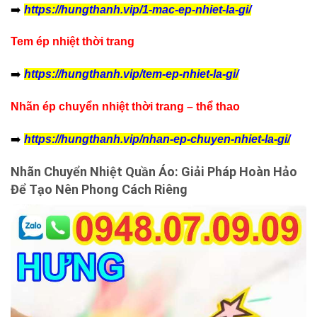
➡️
https://hungthanh.vip/1-mac-ep-nhiet-la-gi/
Tem ép nhiệt thời trang
➡️
https://hungthanh.vip/tem-ep-nhiet-la-gi/
Nhãn ép chuyển nhiệt thời trang – thể thao
➡️
https://hungthanh.vip/nhan-ep-chuyen-nhiet-la-gi/
Nhãn Chuyển Nhiệt Quần Áo: Giải Pháp Hoàn Hảo
Để Tạo Nên Phong Cách Riêng