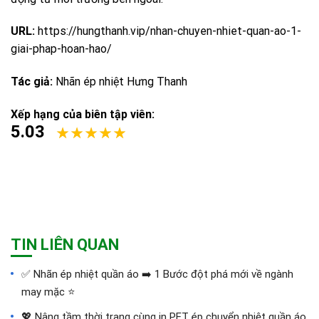
URL:
https://hungthanh.vip/nhan-chuyen-nhiet-quan-ao-1-
giai-phap-hoan-hao/
Tác giả:
Nhãn ép nhiệt Hưng Thanh
Xếp hạng của biên tập viên:
5.03
TIN LIÊN QUAN
✅‪ Nhãn ép nhiệt quần áo ➡️ 1 Bước đột phá mới về ngành
may mặc ⭐️
💖 Nâng tầm thời trang cùng in PET ép chuyển nhiệt quần áo