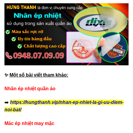
✨
Một số bài viết tham khảo:
Nhãn ép nhiệt quần áo
➡️
https://hungthanh.vip/nhan-ep-nhiet-la-gi-uu-diem-
noi-bat/
Mác ép nhiệt may mặc