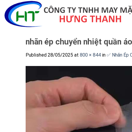
Skip
to
content
nhãn ép chuyển nhiệt quần á
Published
28/05/2025
at
800 × 844
in
✅ Nhãn Ép C