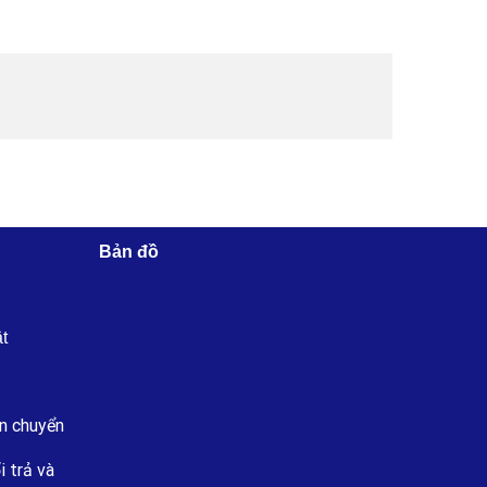
Bản đồ
ật
n chuyển
i trả và