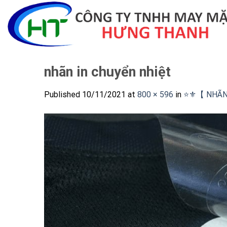
Skip
to
content
nhãn in chuyển nhiệt
Published
10/11/2021
at
800 × 596
in
⭐️⚜️【 NHÃ