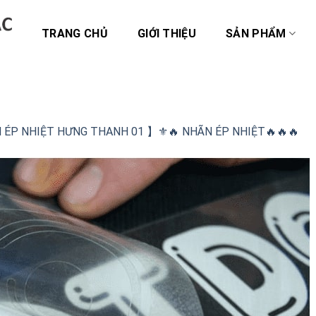
TRANG CHỦ
GIỚI THIỆU
SẢN PHẨM
N ÉP NHIỆT HƯNG THANH 01 】⚜️🔥 NHÃN ÉP NHIỆT🔥🔥🔥