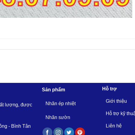
Hỗ trợ
Sản phẩm
Giới thiệu
Nhãn ép nhiệt
hất lượng, được
Hỗ trợ kỹ thu
Nhãn sườn
Liên hệ
ông - Bình Tân