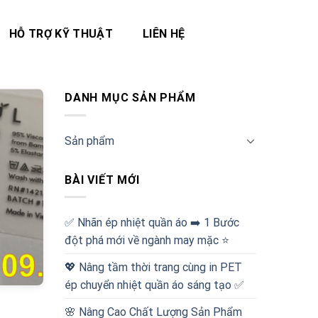
HỖ TRỢ KỸ THUẬT
LIÊN HỆ
DANH MỤC SẢN PHẨM
Sản phẩm
BÀI VIẾT MỚI
✅‪ Nhãn ép nhiệt quần áo ➡️ 1 Bước
đột phá mới về ngành may mặc ⭐️
💖 Nâng tầm thời trang cùng in PET
ép chuyển nhiệt quần áo sáng tạo ✅
🌸 Nâng Cao Chất Lượng Sản Phẩm