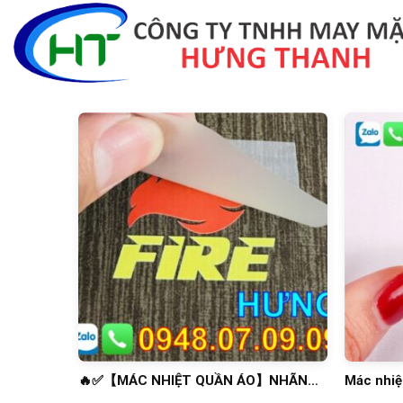
Skip
to
content
🔥✅【MÁC NHIỆT QUẦN ÁO】NHÃN
Mác nhiệ
ÉP NHIỆT ✅🔥