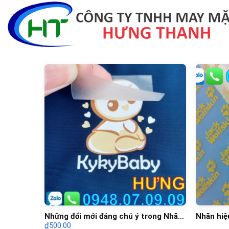
Skip
to
content
Những đổi mới đáng chú ý trong Nhãn
Nhãn hiệ
₫
500.00
Hiệu Ép Nhiệt góp phần định hình xu