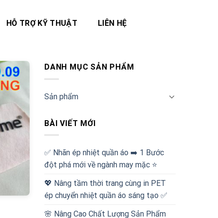
HỖ TRỢ KỸ THUẬT
LIÊN HỆ
DANH MỤC SẢN PHẨM
Sản phẩm
BÀI VIẾT MỚI
✅‪ Nhãn ép nhiệt quần áo ➡️ 1 Bước
đột phá mới về ngành may mặc ⭐️
💖 Nâng tầm thời trang cùng in PET
ép chuyển nhiệt quần áo sáng tạo ✅
🌸 Nâng Cao Chất Lượng Sản Phẩm