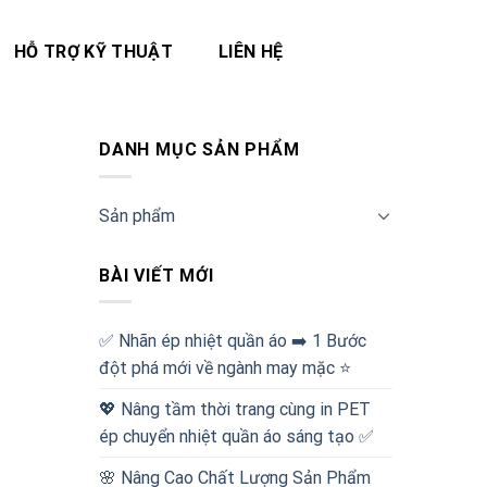
HỖ TRỢ KỸ THUẬT
LIÊN HỆ
DANH MỤC SẢN PHẨM
Sản phẩm
BÀI VIẾT MỚI
✅‪ Nhãn ép nhiệt quần áo ➡️ 1 Bước
đột phá mới về ngành may mặc ⭐️
💖 Nâng tầm thời trang cùng in PET
ép chuyển nhiệt quần áo sáng tạo ✅
🌸 Nâng Cao Chất Lượng Sản Phẩm