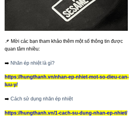
📌 Mời các bạn tham khảo thêm một số thông tin được
quan tâm nhiều:
➡️
Nhãn ép nhiệt là gì?
https://hungthanh.vn/nhan-ep-nhiet-mot-so-dieu-can-
luu-y/
➡️
Cách sử dụng nhãn ép nhiệt
https://hungthanh.vn/1-cach-su-dung-nhan-ep-nhiet/