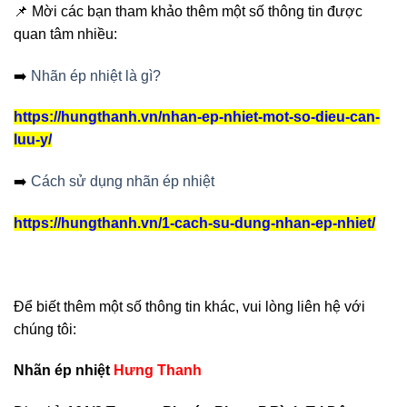
📌 Mời các bạn tham khảo thêm một số thông tin được
quan tâm nhiều:
➡️
Nhãn ép nhiệt là gì?
https://hungthanh.vn/nhan-ep-nhiet-mot-so-dieu-can-
luu-y/
➡️
Cách sử dụng nhãn ép nhiệt
https://hungthanh.vn/1-cach-su-dung-nhan-ep-nhiet/
Để biết thêm một số thông tin khác, vui lòng liên hệ với
chúng tôi:
Nhãn ép nhiệt
Hưng Thanh