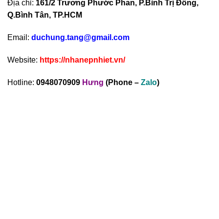
Địa chỉ:
161/2 Trương Phước Phan, P.Bình Trị Đông,
Q.Bình Tân, TP.HCM
Email:
duchung.tang@gmail.com
Website:
https://nhanepnhiet.vn/
Hotline:
0948070909
Hưng
(Phone –
Zalo
)