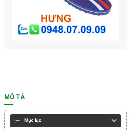
MÔ TẢ
Mục lục