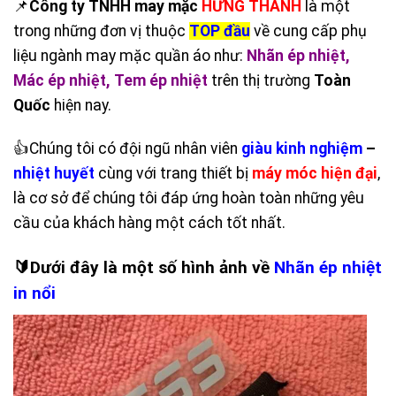
📌
Công ty TNHH may mặc
HƯNG THANH
là một
trong những đơn vị thuộc
TOP đầu
về cung cấp phụ
liệu ngành may mặc quần áo như:
Nhãn ép nhiệt
,
Mác ép nhiệt
,
Tem ép nhiệt
trên thị trường
Toàn
Quốc
hiện nay.
👍Chúng tôi có đội ngũ nhân viên
giàu kinh nghiệm
–
nhiệt huyết
cùng với trang thiết bị
máy móc hiện đại
,
là cơ sở để chúng tôi đáp ứng hoàn toàn những yêu
cầu của khách hàng một cách tốt nhất.
🔰Dưới đây là một số hình ảnh về
Nhãn ép nhiệt
in nổi