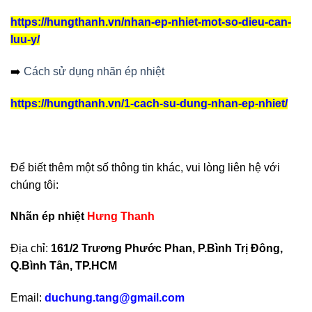
https://hungthanh.vn/nhan-ep-nhiet-mot-so-dieu-can-
luu-y/
➡️
Cách sử dụng nhãn ép nhiệt
https://hungthanh.vn/1-cach-su-dung-nhan-ep-nhiet/
Để biết thêm một số thông tin khác, vui lòng liên hệ với
chúng tôi:
Nhãn ép nhiệt
Hưng Thanh
Địa chỉ:
161/2 Trương Phước Phan, P.Bình Trị Đông,
Q.Bình Tân, TP.HCM
Email:
duchung.tang@gmail.com