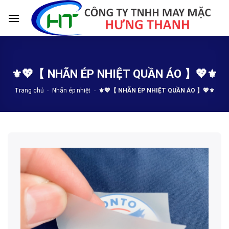
Skip
to
content
⚜️💖【 NHÃN ÉP NHIỆT QUẦN ÁO 】💖⚜️
Trang chủ
-
Nhãn ép nhiệt
-
⚜️💖【 NHÃN ÉP NHIỆT QUẦN ÁO 】💖⚜️