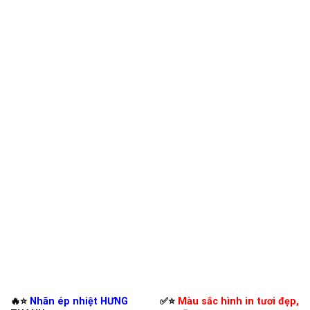
🔥⭐️
Nhãn ép nhiệt HƯNG
✅⭐️
Màu sắc hình in tươi đẹp,