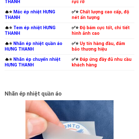
THANH
rực rỡ
🔥⭐️
Mác ép nhiệt HƯNG
✅⭐️
Chất lượng cao cấp, độ
THANH
nét ấn tượng
🔥⭐️
Tem ép nhiệt HƯNG
✅⭐️
Độ bám cực tốt, chi tiết
THANH
hình ảnh cao
🔥⭐️
Nhãn ép nhiệt quần áo
✅⭐️
Uy tín hàng đầu, đảm
HƯNG THANH
bảo thương hiệu
🔥⭐️
Nhãn ép chuyển nhiệt
✅⭐️
Đáp ứng đầy đủ nhu cầu
HƯNG THANH
khách hàng
Nhãn ép nhiệt quần áo