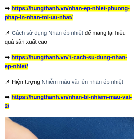
➡️
https://hungthanh.vn/nhan-ep-nhiet-phuong-
phap-in-nhan-toi-uu-nhat/
📌
Cách sử dụng Nhãn ép nhiệt
để mang lại hiệu
quả sản xuất cao
➡️
https://hungthanh.vn/1-cach-su-dung-nhan-
ep-nhiet/
📌 Hiện tượng
Nhiễm màu vải lên nhãn ép nhiệt
➡️
https://hungthanh.vn/nhan-bi-nhiem-mau-vai-
2/