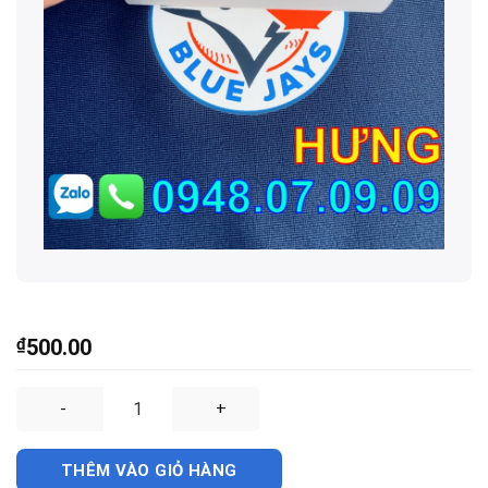
₫
500.00
⚜️💖【 NHÃN ÉP NHIỆT QUẦN ÁO 】💖⚜️ số lượng
THÊM VÀO GIỎ HÀNG