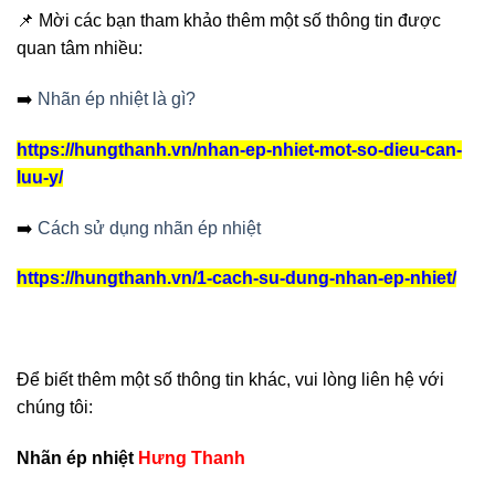
📌 Mời các bạn tham khảo thêm một số thông tin được
quan tâm nhiều:
➡️
Nhãn ép nhiệt là gì?
https://hungthanh.vn/nhan-ep-nhiet-mot-so-dieu-can-
luu-y/
➡️
Cách sử dụng nhãn ép nhiệt
https://hungthanh.vn/1-cach-su-dung-nhan-ep-nhiet/
Để biết thêm một số thông tin khác, vui lòng liên hệ với
chúng tôi:
Nhãn ép nhiệt
Hưng Thanh