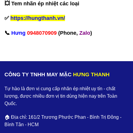
💥 Tem nhãn ép nhiệt các loại
✅
https://hungthanh.vn/
‪📞
Hưng
0948070909
(Phone,
Zalo
)‬
CÔNG TY TNHH MAY MẶC
HƯNG THANH
Tự hào là đơn vị cung cấp nhãn ép nhiệt uy tín - chất
lượng, được nhiều đơn vị tin dùng hiện nay trên Toàn
Quốc.
🏠 Địa chỉ: 161/2 Trương Phước Phan - Bình Trị Đông -
Bình Tân - HCM