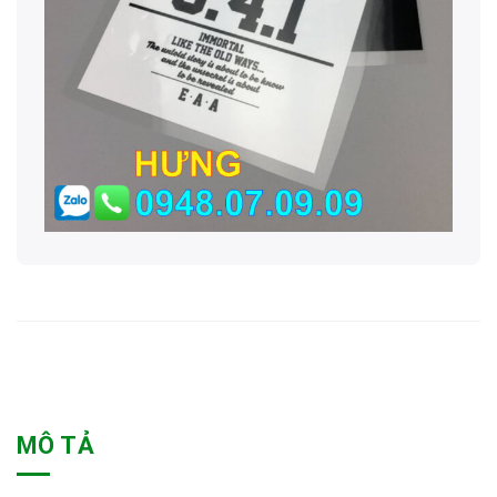
MÔ TẢ