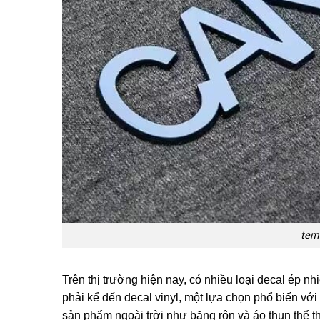
tem
Trên thị trường hiện nay, có nhiều loại decal ép nh
phải kể đến decal vinyl, một lựa chọn phổ biến vớ
sản phẩm ngoài trời như băng rôn và áo thun thể t