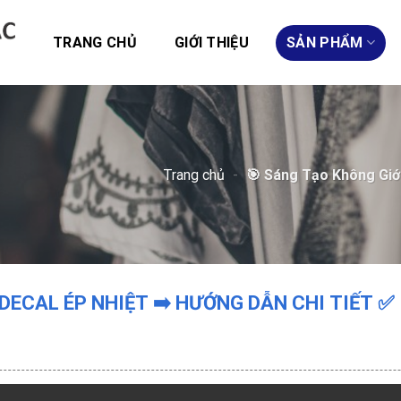
TRANG CHỦ
GIỚI THIỆU
SẢN PHẨM
Trang chủ
-
🎯 Sáng Tạo Không Giới
DECAL ÉP NHIỆT ➡️ HƯỚNG DẪN CHI TIẾT ✅