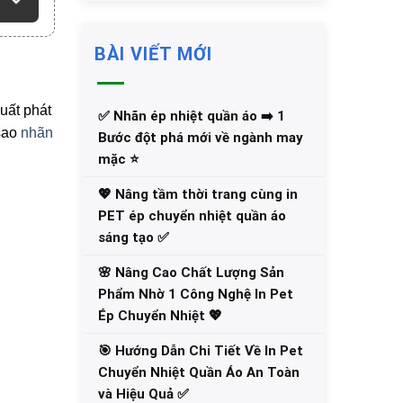
BÀI VIẾT MỚI
uất phát
✅‪ Nhãn ép nhiệt quần áo ➡️ 1
 sao
nhãn
Bước đột phá mới về ngành may
mặc ⭐️
💖 Nâng tầm thời trang cùng in
PET ép chuyển nhiệt quần áo
sáng tạo ✅
🌸 Nâng Cao Chất Lượng Sản
Phẩm Nhờ 1 Công Nghệ In Pet
Ép Chuyển Nhiệt 💖
🎯 Hướng Dẫn Chi Tiết Về In Pet
Chuyển Nhiệt Quần Áo An Toàn
và Hiệu Quả ✅