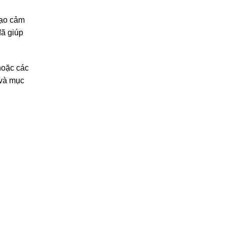
tạo cảm
đã giúp
hoặc các
 và mục