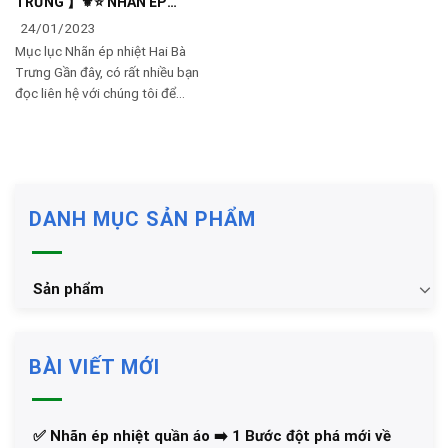
TRƯNG 】⚜️⭐️ NHÃN ÉP
NHIỆT🔥🔥🔥🔥🔥
24/01/2023
Mục lục Nhãn ép nhiệt Hai Bà
Trưng Gần đây, có rất nhiều bạn
đọc liên hệ với chúng tôi để
được tư vấn thêm về loại Nhãn
ép nhiệt thường được sử dụng
trên
DANH MỤC SẢN PHẨM
Sản phẩm
BÀI VIẾT MỚI
✅‪ Nhãn ép nhiệt quần áo ➡️ 1 Bước đột phá mới về