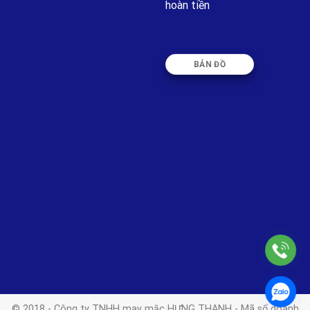
hoàn tiền
BẢN ĐỒ
© 2018 - Công ty TNHH may mặc HƯNG THANH - Mã số doanh