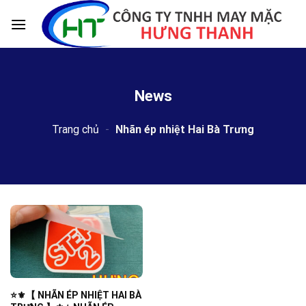
Skip
to
content
News
Trang chủ
-
Nhãn ép nhiệt Hai Bà Trưng
⭐️⚜️【 NHÃN ÉP NHIỆT HAI BÀ