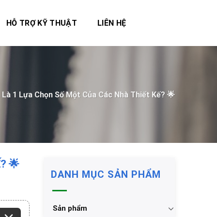
HỖ TRỢ KỸ THUẬT
LIÊN HỆ
t Là 1 Lựa Chọn Số Một Của Các Nhà Thiết Kế? 🌟
? 🌟
DANH MỤC SẢN PHẨM
Sản phẩm