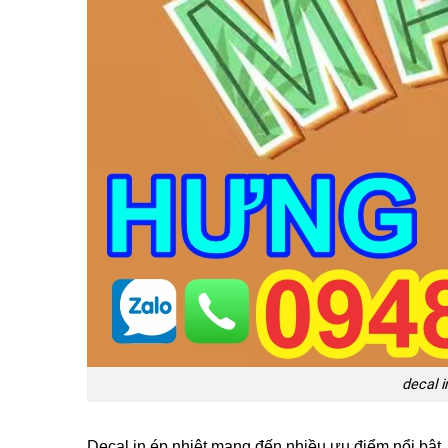
decal 
Decal in ép nhiệt mang đến nhiều ưu điểm nổi bật, 