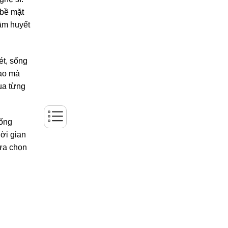
 bề mặt
tâm huyết
ét, sống
cao mà
ua từng
hống
hời gian
lựa chọn