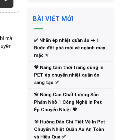
BÀI VIẾT MỚI
 bỉ mà
✅‪ Nhãn ép nhiệt quần áo ➡️ 1
chuyển
Bước đột phá mới về ngành may
mặc ⭐️
💖 Nâng tầm thời trang cùng in
PET ép chuyển nhiệt quần áo
sáng tạo ✅
🌸 Nâng Cao Chất Lượng Sản
Phẩm Nhờ 1 Công Nghệ In Pet
Ép Chuyển Nhiệt 💖
🎯 Hướng Dẫn Chi Tiết Về In Pet
Chuyển Nhiệt Quần Áo An Toàn
và Hiệu Quả ✅