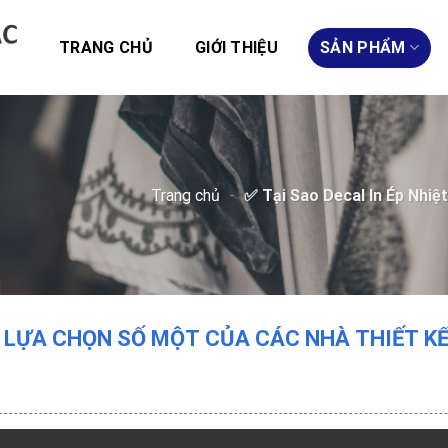
TRANG CHỦ
GIỚI THIỆU
SẢN PHẨM
Trang chủ
-
✅ Tại Sao Decal In Ép Nhiệ
1 LỰA CHỌN SỐ MỘT CỦA CÁC NHÀ THIẾT KẾ