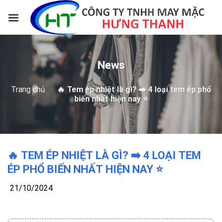
Skip
to
content
News
Trang chủ
-
🔥 Tem ép nhiệt là gì? ➡️ 4 loại tem ép phổ
biến nhất hiện nay ⭐️
🔥 TEM ÉP NHIỆT LÀ GÌ? ➡️ 4 LOẠI TEM
ÉP PHỔ BIẾN NHẤT HIỆN NAY ⭐️
21/10/2024