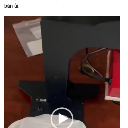
bàn ủi.
Trình
chơi
Video