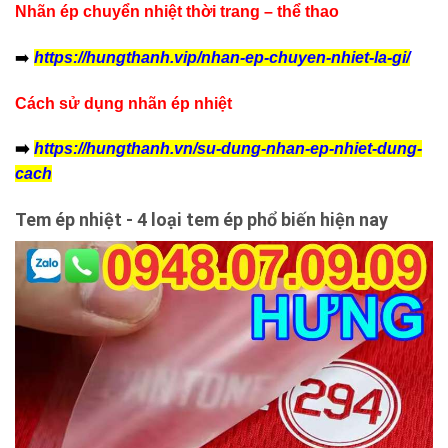
Nhãn ép chuyển nhiệt thời trang – thể thao
➡️
https://hungthanh.vip/nhan-ep-chuyen-nhiet-la-gi/
Cách sử dụng nhãn ép nhiệt
➡️
https://hungthanh.vn/su-dung-nhan-ep-nhiet-dung-
cach
Tem ép nhiệt - 4 loại tem ép phổ biến hiện nay