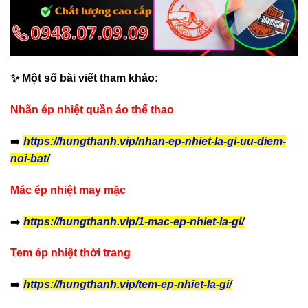
✨
Một số bài viết tham khảo:
Nhãn ép nhiệt quần áo thể thao
➡️
https://hungthanh.vip/nhan-ep-nhiet-la-gi-uu-diem-
noi-bat/
Mác ép nhiệt may mặc
➡️
https://hungthanh.vip/1-mac-ep-nhiet-la-gi/
Tem ép nhiệt thời trang
➡️
https://hungthanh.vip/tem-ep-nhiet-la-gi/