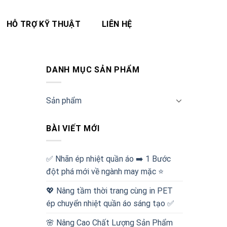
HỖ TRỢ KỸ THUẬT
LIÊN HỆ
DANH MỤC SẢN PHẨM
Sản phẩm
BÀI VIẾT MỚI
✅‪ Nhãn ép nhiệt quần áo ➡️ 1 Bước
đột phá mới về ngành may mặc ⭐️
💖 Nâng tầm thời trang cùng in PET
ép chuyển nhiệt quần áo sáng tạo ✅
🌸 Nâng Cao Chất Lượng Sản Phẩm