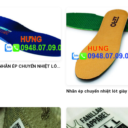
 NHÃN ÉP CHUYỂN NHIỆT LÓT
✅ NHÃN ÉP NHIỆT QUẦN ÁO
Nhãn ép chuyển nhiệt lót giày