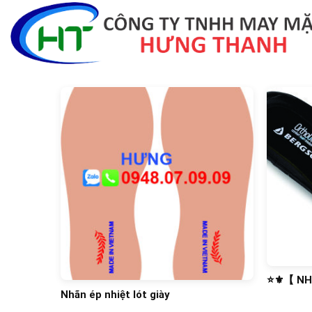
Skip
to
content
⭐️⚜️【 N
🔥 NHÃN 
Nhãn ép nhiệt lót giày