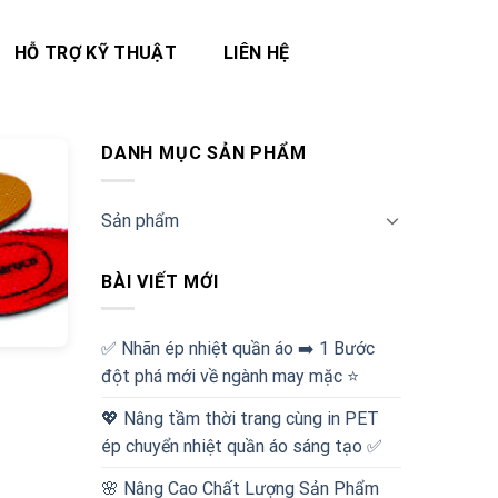
HỖ TRỢ KỸ THUẬT
LIÊN HỆ
DANH MỤC SẢN PHẨM
Sản phẩm
BÀI VIẾT MỚI
✅‪ Nhãn ép nhiệt quần áo ➡️ 1 Bước
đột phá mới về ngành may mặc ⭐️
💖 Nâng tầm thời trang cùng in PET
ép chuyển nhiệt quần áo sáng tạo ✅
🌸 Nâng Cao Chất Lượng Sản Phẩm