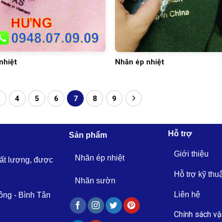
nhiệt
Nhãn ép nhiệt
3
4
5
6
7
8
9
Hỗ trợ
Sản phẩm
Giới thiệu
Nhãn ép nhiệt
hất lượng, được
Hỗ trợ kỹ thu
Nhãn sườn
Liên hệ
ông - Bình Tân
Chính sách vậ