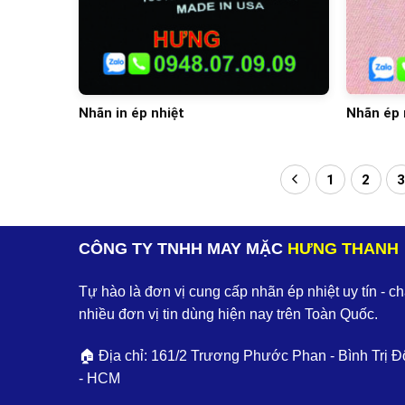
Nhãn in ép nhiệt
Nhãn ép 
1
2
CÔNG TY TNHH MAY MẶC
HƯNG THANH
Tự hào là đơn vị cung cấp nhãn ép nhiệt uy tín - c
nhiều đơn vị tin dùng hiện nay trên Toàn Quốc.
🏠 Địa chỉ: 161/2 Trương Phước Phan - Bình Trị Đ
- HCM