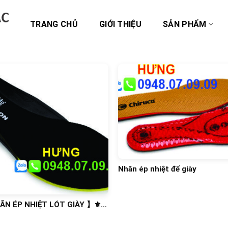
TRANG CHỦ
GIỚI THIỆU
SẢN PHẨM
Nhãn ép nhiệt đế giày
HÃN ÉP NHIỆT LÓT GIÀY 】⚜️
ÉP NHIỆT⭐️⭐️⭐️⭐️⭐️