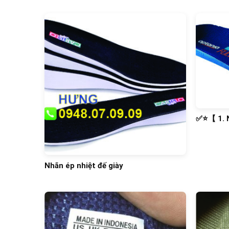
✅⭐️【 1.
GIÀY】⭐️
⭐️⭐️⭐️⭐️⭐️
Nhãn ép nhiệt đế giày