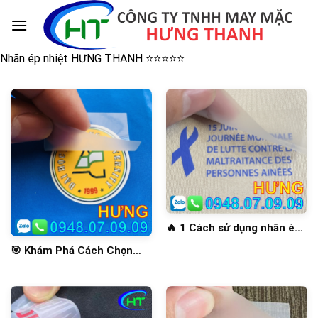
Skip
to
content
Nhãn ép nhiệt HƯNG THANH ⭐️⭐️⭐️⭐️⭐️
🔥 1 Cách sử dụng nhãn ép
nhiệt để tối ưu hóa hình ảnh
🎯 Khám Phá Cách Chọn
sản phẩm của bạn 💖
Nhãn Ép Nhiệt Quần Áo
Đẹp, Bền thời 4.0 ✅