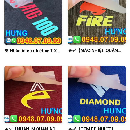
🔥✅【MÁC NHIỆT QUẦN
💖 Nhãn in ép nhiệt ➡️ 1 Xu
ÁO】NHÃN ÉP NHIỆT ✅🔥
hướng thời trang không thể
bỏ lỡ ✅
🔥✅【NHÃN IN QUẦN ÁO】
🔥✅【TEM ÉP NHIỆT】