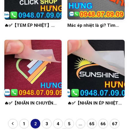
🔥✅【TEM ÉP NHIỆT】
Mác ép nhiệt là gì? Tìm
NHÃN ÉP NHIỆT ✅🔥
hiểu 1 số tính năng và lợi
ích đột phá
🔥✅【NHÃN IN CHUYỂN
🔥✅【NHÃN IN ÉP NHIỆT】
NHIỆT】NHÃN ÉP NHIỆT ✅
NHÃN ÉP NHIỆT ✅🔥
🔥
1
2
3
4
5
…
65
66
67