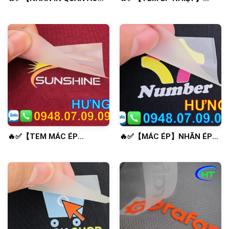
NHÃN ÉP NHIỆT ✅🔥
NHÃN ÉP NHIỆT ✅🔥
🔥✅【TEM MÁC ÉP
🔥✅【MÁC ÉP】NHÃN ÉP
NHIỆT】NHÃN ÉP NHIỆT ✅
NHIỆT ✅🔥
🔥