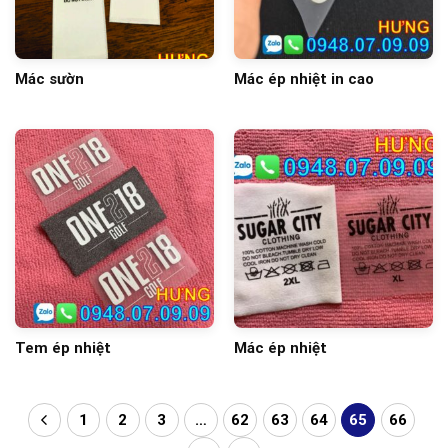
Mác sườn
Mác ép nhiệt in cao
Tem ép nhiệt
Mác ép nhiệt
1
2
3
…
62
63
64
65
66