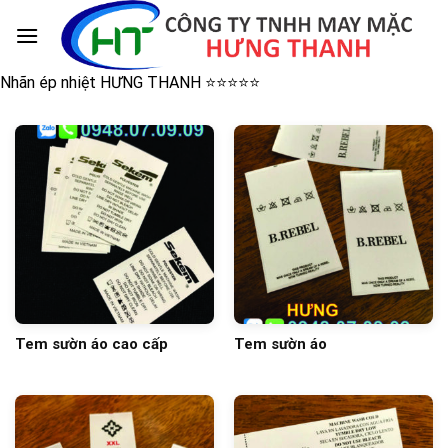
Skip
to
content
Nhãn ép nhiệt HƯNG THANH ⭐️⭐️⭐️⭐️⭐️
Tem sườn áo cao cấp
Tem sườn áo