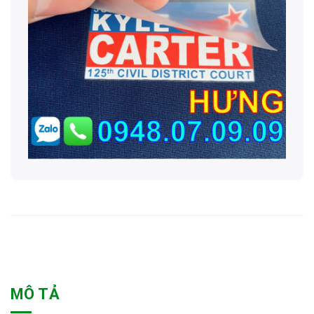
MÔ TẢ