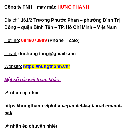
Công ty TNHH may mặc
HƯNG THANH
Địa chỉ:
161/2 Trương Phước Phan – phường Bình Trị
Đông – quận Bình Tân – TP. Hồ Chí Minh – Việt Nam
Hotline
:
0948070909
(Phone – Zalo)
Email:
duchung.tang@gmail.com
Website:
https://hungthanh.vn/
Một số bài viết tham khảo:
📌 nhãn ép nhiệt
https://hungthanh.vip/nhan-ep-nhiet-la-gi-uu-diem-noi-
bat/
📌 nhãn ép chuyển nhiệt