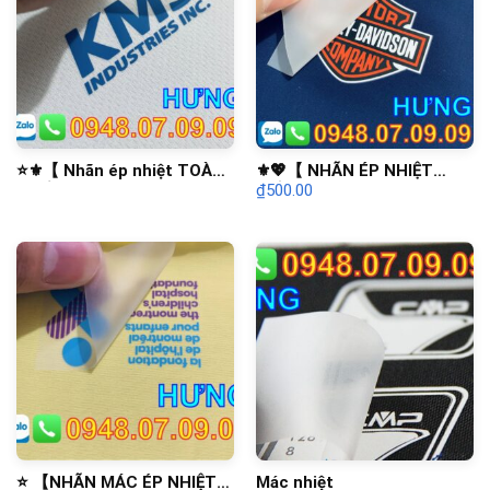
⭐️⚜️【 Nhãn ép nhiệt TOÀN
⚜️💖【 NHÃN ÉP NHIỆT
₫
500.00
QUỐC 】⚜️⭐️ NHÃN ÉP
QUẦN ÁO 】💖⚜️ NHÃN ÉP
NHIỆT🔥🔥🔥🔥🔥
NHIỆT ⭐️⭐️⭐️
⭐️ 【NHÃN MÁC ÉP NHIỆT】
Mác nhiệt