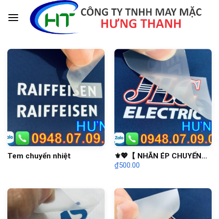
Skip
to
content
Tem chuyển nhiệt
⚜️💖【 NHÃN ÉP CHUYỂN
₫
500.00
NHIỆT 】💖⚜️