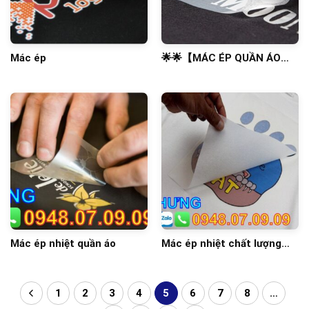
Mác ép
🌟🌟【MÁC ÉP QUẦN ÁO】
🌟🌟
Mác ép nhiệt quần áo
Mác ép nhiệt chất lượng
cao
1
2
3
4
5
6
7
8
…