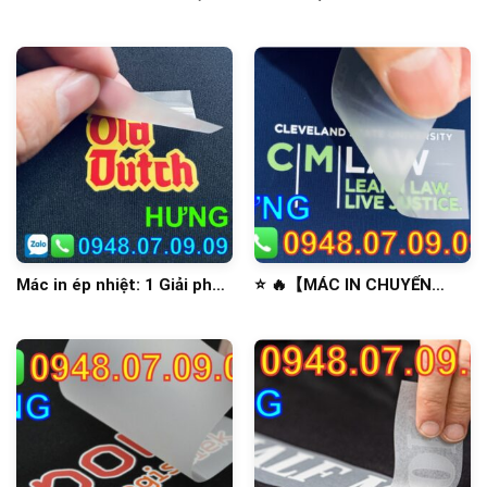
⭐️
Mác in ép nhiệt: 1 Giải pháp
⭐️ 🔥【MÁC IN CHUYỂN
tối tân để nâng tầm sản
NHIỆT】 🔥⭐️
phẩm thời trang