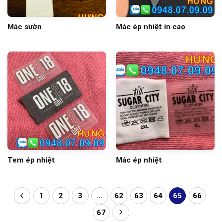
Mác sườn
Mác ép nhiệt in cao
Tem ép nhiệt
Mác ép nhiệt
1
2
3
…
62
63
64
65
66
67