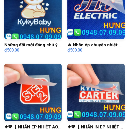
Những đổi mới đáng chú ý
🔥 Nhãn ép chuyển nhiệt ➡️
₫
500.00
₫
500.00
trong Nhãn Hiệu Ép Nhiệt
1 Chất lượng đột phá trong
góp phần định hình xu
lĩnh vực may mặc ✅
hướng mới
⚜️💖【 NHÃN ÉP NHIỆT ÁO
⚜️💖【 NHÃN IN ÉP NHIỆT