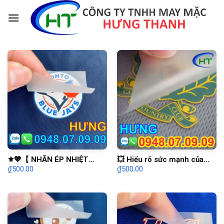
Skip
to
content
⚜️💖【 NHÃN ÉP NHIỆT
💥 Hiểu rõ sức mạnh của
₫
500.00
₫
500.00
QUẦN ÁO 】💖⚜️
nhãn ép nhiệt may mặc
quần áo ➡️