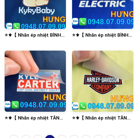
⭐️⚜️【 Nhãn ép nhiệt BÌNH
⭐️⚜️【 Nhãn ép nhiệt BÌNH
TÂN 】⚜️⭐️
CHÁNH 】⚜️⭐️
⭐️⚜️【 Nhãn ép nhiệt TÂN
⭐️⚜️【 Nhãn ép nhiệt TÂN
BÌNH 】⚜️⭐️
PHÚ 】⚜️⭐️